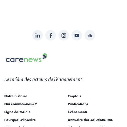
LinkedIn
Facebook
Instagram
YouTube
Soundcloud
Suivez-
nous
Carenews,
sur:
Le
média
des
Le média
des acteurs
de l'engagement
acteurs
de
Notre histoire
Emplois
l'engagement
Qui sommes-nous ?
Publications
Ligne éditoriale
Évènements
Pourquoi s'inscrire
Annuaire des solutions RSE