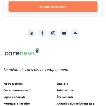
JE CRÉE MON BLOG
LinkedIn
Facebook
Instagram
YouTube
Soundcloud
Suivez-
nous
Carenews,
sur:
Le
média
des
Le média
des acteurs
de l'engagement
acteurs
de
Notre histoire
Emplois
l'engagement
Qui sommes-nous ?
Publications
Ligne éditoriale
Évènements
Pourquoi s'inscrire
Annuaire des solutions RSE