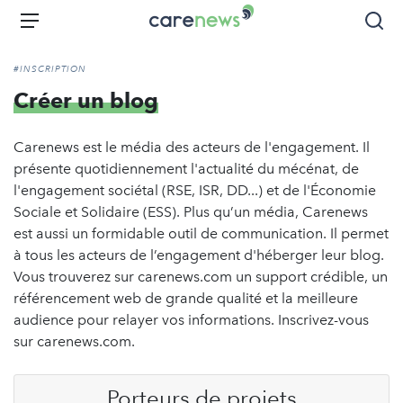
Aller
Carenews,
Menu
Rec
au
Le
contenu
média
#INSCRIPTION
principal
des
Créer un blog
acteurs
de
l'engagement
Carenews est le média des acteurs de l'engagement. Il
présente quotidiennement l'actualité du mécénat, de
l'engagement sociétal (RSE, ISR, DD...) et de l'Économie
Sociale et Solidaire (ESS). Plus qu’un média, Carenews
est aussi un formidable outil de communication. Il permet
à tous les acteurs de l’engagement d'héberger leur blog.
Vous trouverez sur carenews.com un support crédible, un
référencement web de grande qualité et la meilleure
audience pour relayer vos informations. Inscrivez-vous
sur carenews.com.
Porteurs de projets