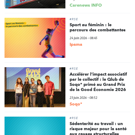
Carenews INFO
#RSE
Sport au féminin : le
parcours des combattantes
24 juin 2026 - 08:45
Ipama
#RSE
Accélérer l'impact associatif
par le collectif : le Qlub de
Soqo* primé au Grand Prix
de la Good Économie 2026
23 juin 2026 - 08:52
Soqo*
#RSE
Sédentarité au travail : un
risque majeur pour la santé
aux causes structurelles