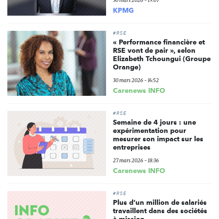
30 mars 2026 - 19:07
KPMG
#RSE
« Performance financière et
RSE vont de pair », selon
Elizabeth Tchoungui (Groupe
Orange)
30 mars 2026 - 14:52
Carenews INFO
#RSE
Semaine de 4 jours : une
expérimentation pour
mesurer son impact sur les
entreprises
27 mars 2026 - 18:36
Carenews INFO
#RSE
Plus d’un million de salariés
travaillent dans des sociétés
à mission