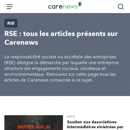
Aller
Carenews,
Menu
Rec
au
Le
contenu
média
RSE
principal
des
RSE : tous les articles présents sur
acteurs
de
Carenews
l'engagement
La responsabilité sociale ou sociétale des entreprises
(RSE) désigne la démarche par laquelle une entreprise
structure ses engagements sociaux, sociétaux et
environnementaux. Retrouvez sur cette page tous les
articles de Carenews consacrés à ce sujet.
#RSE
Soutien aux Associations
Intermédiaires sinistrées par