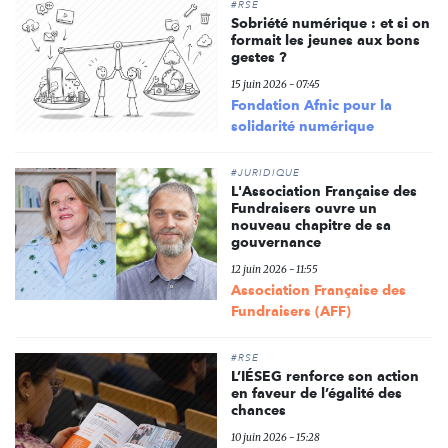
#RSE
Sobriété numérique : et si on
formait les jeunes aux bons
gestes ?
15 juin 2026 - 07:45
Fondation Afnic pour la
solidarité numérique
#JURIDIQUE
L'Association Française des
Fundraisers ouvre un
nouveau chapitre de sa
gouvernance
12 juin 2026 - 11:55
Association Française des
Fundraisers (AFF)
#RSE
L’IÉSEG renforce son action
en faveur de l’égalité des
chances
10 juin 2026 - 15:28