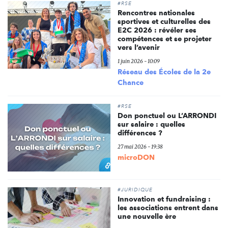
#RSE
Rencontres nationales
sportives et culturelles des
E2C 2026 : révéler ses
compétences et se projeter
vers l’avenir
1 juin 2026 - 10:09
Réseau des Écoles de la 2e
Chance
#RSE
Don ponctuel ou L’ARRONDI
sur salaire : quelles
différences ?
27 mai 2026 - 19:38
microDON
#JURIDIQUE
Innovation et fundraising :
les associations entrent dans
une nouvelle ère