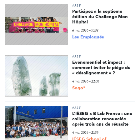
#RSE
Participez à la septième
édition du Challenge Mon
Hôpital
6 mai 2026 - 10:38
Les Emplaqués
#RSE
Événementiel et impact :
comment éviter le piège du
« désalignement » ?
4 mai 2026 - 22:01
Soqo*
#RSE
L’IÉSEG x B Lab France : une
collaboration renouvelée
après trois ans de réussite
4 mai 2026 - 21:39
IÉSEG School of