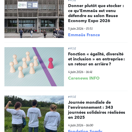
#RSE
Donner plutôt que stocker :
ce qu’Emmaüs est venu
défendre au salon Reuse
Economy Expo 2026
5 juin 2026 - 15:51
Emmaüs France
#RSE
Fonction « égalité, diversité
et inclusion » en entreprise :
un retour en arrière ?
4 juin 2026 - 16:41
Carenews INFO
#RSE
Journée mondiale de
l'environnement : 343
journées solidaires réalisées
en 2025
4 juin 2026 - 16:00
Fondation Somfy