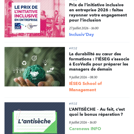
Prix de l'initiative inclusive
en entreprise 2026 : faites
rayonner votre engagement
pour l'inclusion
27 juillet 2026 - 16:00
Inclusiv'Day
#RSE
La durabilité au cœur des
formations : l’IÉSEG s’associe
à EcoVadis pour préparer les
managers de demain
9 juillet 2026 - 08:30
IÉSEG School of
Management
#RSE
L’ANTISÈCHE – Au fait, c’est
quoi le bonus réparation ?
8 juillet 2026 - 16:10
Carenews INFO