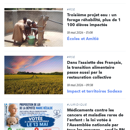
#RSE
Troisième projet eau : un
forage réhabilité, plus de 1
100 élèves impactés
18 mai 2026 - 15:08
Écoles et Amitié
#RSE
Dans l’assiette des Français,
la transition alimentaire
passe aussi par la
restauration collective
18 mai 2026 - 09:38
Impact et territoires Sodexo
#JURIDIQUE
Médicaments contre les
cancers et maladies rares de
l'enfant : la loi votée à
l'Assemblée nationale par
tous les groupes... sauf le RN