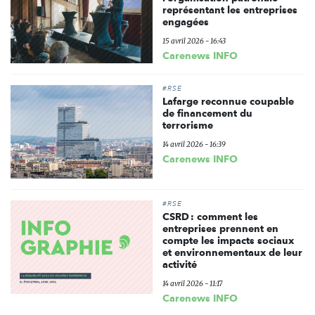
représentant les entreprises
engagées
15 avril 2026 - 16:43
Carenews INFO
#RSE
Lafarge reconnue coupable
de financement du
terrorisme
14 avril 2026 - 16:39
Carenews INFO
#RSE
CSRD : comment les
entreprises prennent en
compte les impacts sociaux
et environnementaux de leur
activité
14 avril 2026 - 11:17
Carenews INFO