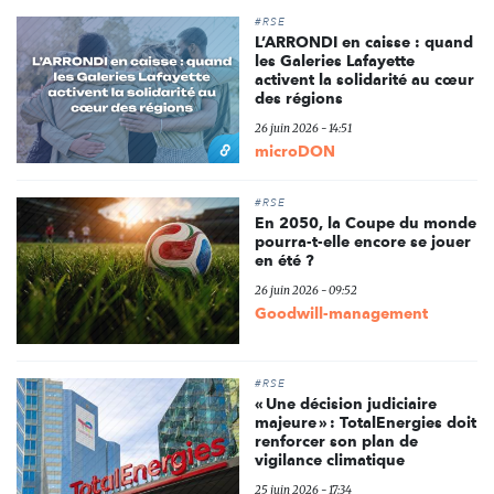
#RSE
L’ARRONDI en caisse : quand
les Galeries Lafayette
activent la solidarité au cœur
des régions
26 juin 2026 - 14:51
microDON
#RSE
En 2050, la Coupe du monde
pourra-t-elle encore se jouer
en été ?
26 juin 2026 - 09:52
Goodwill-management
#RSE
« Une décision judiciaire
majeure » : TotalEnergies doit
renforcer son plan de
vigilance climatique
25 juin 2026 - 17:34