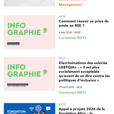
Management
#RSE
Comment réussir sa prise de
poste en RSE ?
4 mai 2026 - 10:00
Carenews INFO
#RSE
Discriminations des salariés
LGBTQIA+ : « il est plus
socialement acceptable
qu’avant de se dire contre les
politiques d’inclusion »
29 avril 2026 - 18:41
Carenews INFO
#RSE
Appel à projets 2026 de la
Fondation Afnic : le