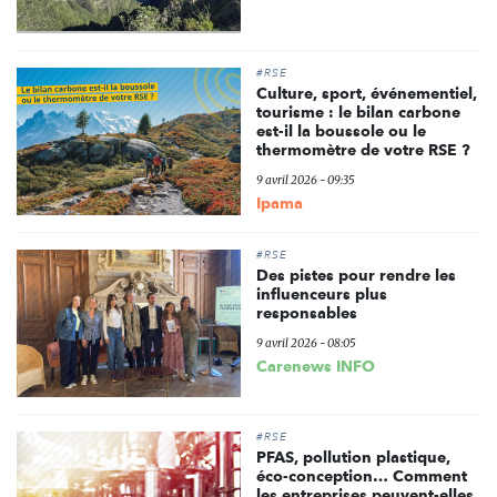
#RSE
Culture, sport, événementiel,
tourisme : le bilan carbone
est-il la boussole ou le
thermomètre de votre RSE ?
9 avril 2026 - 09:35
Ipama
#RSE
Des pistes pour rendre les
influenceurs plus
responsables
9 avril 2026 - 08:05
Carenews INFO
#RSE
PFAS, pollution plastique,
éco-conception… Comment
les entreprises peuvent-elles