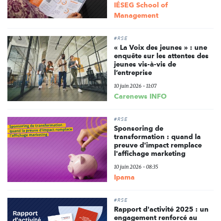
IÉSEG School of
Management
#RSE
« La Voix des jeunes » : une
enquête sur les attentes des
jeunes vis-à-vis de
l’entreprise
10 juin 2026 - 11:07
Carenews INFO
#RSE
Sponsoring de
transformation : quand la
preuve d'impact remplace
l'affichage marketing
10 juin 2026 - 08:35
Ipama
#RSE
Rapport d'activité 2025 : un
engagement renforcé au