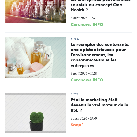
se saisir du concept One
Health ?
8 avril 2026 - 17:43
Carenews INFO
#RSE
Le réemploi des contenants,
une « piste sérieuse » pour
l’environnement, les
consommateurs et les
entreprises
8 avril 2026 - 11:20
Carenews INFO
#RSE
Et si le marketing était
devenu le vrai moteur de la
RSE ?
3 avril 2026 - 13:59
Soqo*