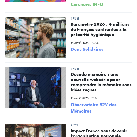
Carenews INFO
#RSE
Baromètre 2026 : 4 millions
de Français confrontés à la
précarité hygiénique
16 avril 2026 - 12:46
Dons Solidaires
#RSE
Décode mémoire : une
nouvelle websérie pour
comprendre la mémoire sans
idées reçues
15 avril 2026 - 18:10
Observatoire B2V des
Mémoires
#RSE
Impact France veut devenir
l’organisation patronale