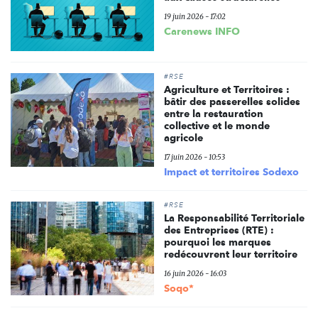
19 juin 2026 - 17:02
Carenews INFO
#RSE
Agriculture et Territoires :
bâtir des passerelles solides
entre la restauration
collective et le monde
agricole
17 juin 2026 - 10:53
Impact et territoires Sodexo
#RSE
La Responsabilité Territoriale
des Entreprises (RTE) :
pourquoi les marques
redécouvrent leur territoire
16 juin 2026 - 16:03
Soqo*