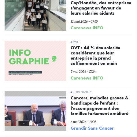
Cap’Handéo, des entreprises
s’engagent en faveur de
leurs salariés aidants
12 mai 2026 - 07:45
Carenews INFO
#RSE
QVT : 44 % des salariés
considèrent que leur
entreprise la prend
suffisamment en main
7 mai 2026 - 17:24
Carenews INFO
#JURIDIQUE
Cancers, maladies graves &
handicaps de l’enfant :
l'accompagnement des
familles fortement amélioré
6 mai 2026 - 14:08
Grandir Sans Cancer