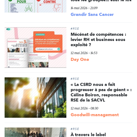
14 mai 2026 - 21:09
Grandir Sans Cancer
#RSE
Mécénat de compétences :
levier RH et business sous
exploité ?
12 mai 2026 - 14:53
Day One
#RSE
« La CSRD nous a fait
progresser à pas de géant » :
Céline Boiron, responsable
RSE de la SACVL
12 mai 2026 - 08:30
Goodwill-management
#RSE
À travers le label