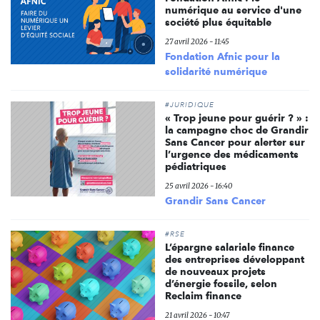
numérique au service d'une
société plus équitable
27 avril 2026 - 11:45
Fondation Afnic pour la
solidarité numérique
#JURIDIQUE
« Trop jeune pour guérir ? » :
la campagne choc de Grandir
Sans Cancer pour alerter sur
l’urgence des médicaments
pédiatriques
25 avril 2026 - 16:40
Grandir Sans Cancer
#RSE
L’épargne salariale finance
des entreprises développant
de nouveaux projets
d’énergie fossile, selon
Reclaim finance
21 avril 2026 - 10:47