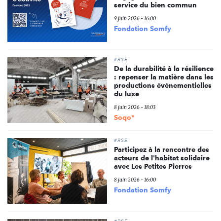
service du bien commun
9 juin 2026 - 16:00
Fondation Somfy
#RSE
De la durabilité à la résilience
: repenser la matière dans les
productions événementielles
du luxe
8 juin 2026 - 18:03
Soqo*
#RSE
Participez à la rencontre des
acteurs de l'habitat solidaire
avec Les Petites Pierres
8 juin 2026 - 16:00
Fondation Somfy