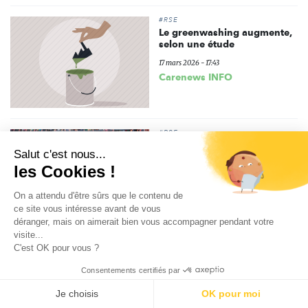
#RSE
Le greenwashing augmente,
selon une étude
17 mars 2026 - 17:43
Carenews INFO
#RSE
Fast fashion : des
Salut c'est nous...
associations dénoncent le
les Cookies !
blocage de la loi
17 mars 2026 - 11:57
On a attendu d'être sûrs que le contenu de
Carenews INFO
ce site vous intéresse avant de vous
déranger, mais on aimerait bien vous accompagner pendant votre
visite...
#RSE
C'est OK pour vous ?
Pourquoi la mise en œuvre
de la durabilité échoue
Consentements certifiés par
malgré la bonne volonté ?
Je choisis
OK pour moi
16 mars 2026 - 23:09