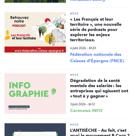
#RSE
« Les Français et leur
territoire », une nouvelle
série de podcasts pour
explorer les enjeux
territoriaux.
4 juin 2026 - 10:20
Fédération nationale des
Caisses d'Épargne (FNCE)
#RSE
Dégradation de la santé
mentale des salariés : les
entreprises qui agissent ont
« tout à y gagner »
3 juin 2026 - 14:51
Carenews INFO
#RSE
L’ANTISÈCHE - Au fait, c’est
quoi le mouvement B Corp ?