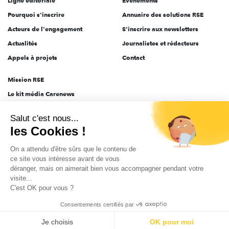
Ligne éditoriale
Évènements
Pourquoi s'inscrire
Annuaire des solutions RSE
Acteurs de l'engagement
S'inscrire aux newsletters
Actualités
Journalistes et rédacteurs
Appels à projets
Contact
Mission RSE
Le kit média Carenews
Groupe AEF
Salut c'est nous...
AEF info
les Cookies !
Novethic
On a attendu d'être sûrs que le contenu de
PRODURABLE
ce site vous intéresse avant de vous
Inclusiv Day
déranger, mais on aimerait bien vous accompagner pendant votre
visite...
C'est OK pour vous ?
CGV
Données personnelles
Mentions légales
2025-2026 Tout droits réservés
Consentements certifiés par
Je choisis
OK pour moi