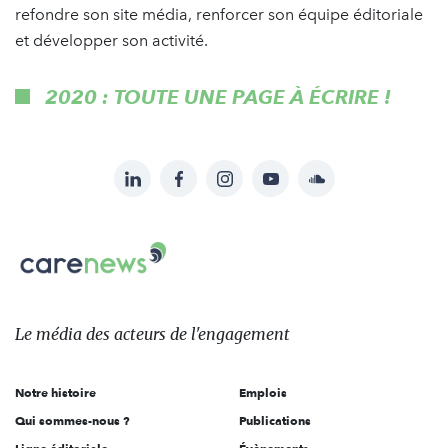
refondre son site média, renforcer son équipe éditoriale
et développer son activité.
2020 : TOUTE UNE PAGE À ÉCRIRE !
LinkedIn
Facebook
Instagram
YouTube
Soundcloud
Suivez-
nous
Carenews,
sur:
Le
média
des
Le média
des acteurs
de l'engagement
acteurs
de
Notre histoire
Emplois
l'engagement
Qui sommes-nous ?
Publications