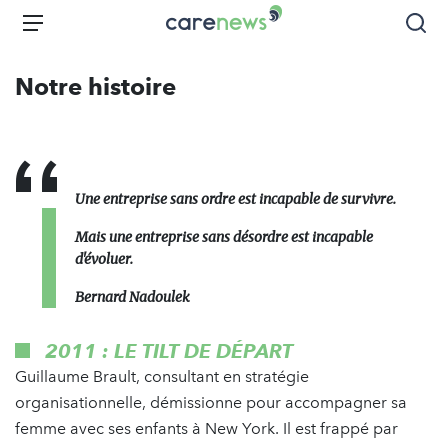
Aller
Carenews,
Menu
Rec
au
Le
contenu
média
Notre histoire
principal
des
acteurs
de
l'engagement
Une entreprise sans ordre est incapable de survivre.
Mais une entreprise sans désordre est incapable
d'évoluer.
Bernard Nadoulek
2011 : LE TILT DE DÉPART
Guillaume Brault, consultant en stratégie
organisationnelle, démissionne pour accompagner sa
femme avec ses enfants à New York. Il est frappé par