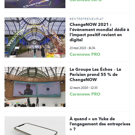
#ENTREPRENEURIAT
ChangeNOW 2021 :
l'évènement mondial dédié à
l’impact positif revient en
digital
21 mai 2021 - 14:34
Carenews PRO
Le Groupe Les Échos – Le
Parisien prend 55 % de
ChangeNOW
12 mars 2020 - 12:33
Carenews PRO
À quand « un Yuka de
l’engagement des entreprises
» ?