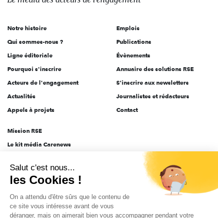
acteurs
de
Notre histoire
Emplois
l'engagement
Qui sommes-nous ?
Publications
Ligne éditoriale
Évènements
Pourquoi s'inscrire
Annuaire des solutions RSE
Acteurs de l'engagement
S'inscrire aux newsletters
Actualités
Journalistes et rédacteurs
Appels à projets
Contact
Mission RSE
Le kit média Carenews
Groupe AEF
Salut c'est nous...
AEF info
les Cookies !
Novethic
On a attendu d'être sûrs que le contenu de
PRODURABLE
ce site vous intéresse avant de vous
Inclusiv Day
déranger, mais on aimerait bien vous accompagner pendant votre