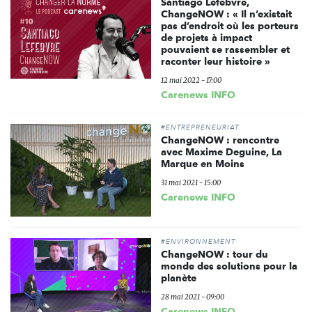
Santiago Lefebvre,
ChangeNOW : « Il n’existait
pas d’endroit où les porteurs
de projets à impact
pouvaient se rassembler et
raconter leur histoire »
12 mai 2022 - 17:00
Carenews INFO
#ENTREPRENEURIAT
ChangeNOW : rencontre
avec Maxime Deguine, La
Marque en Moins
31 mai 2021 - 15:00
Carenews INFO
#ENVIRONNEMENT
ChangeNOW : tour du
monde des solutions pour la
planète
28 mai 2021 - 09:00
Carenews INFO