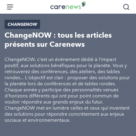
Aller
Carenews,
Menu
Rec
au
Le
contenu
média
CHANGENOW
principal
des
ChangeNOW : tous les articles
acteurs
de
présents sur Carenews
l'engagement
ChangeNOW, c'est un événement dédié à l'impact
positif, aux solutions bénéfiques pour la planète. Vous y
retrouverez des conférences, des ateliers, des tables
rondes... L'objectif est clair : proposer des solutions pour
la planète lors de conférences et de tables rondes.
Chaque année y participe des personnalités venues
d'horizons différents qui ont pour point commun de
vouloir répondre aux grands enjeux du futur.
ChangeNOW met en lumière celles et ceux qui inventent
des solutions pour répondre concrètement aux enjeux
sociaux et environnementaux.