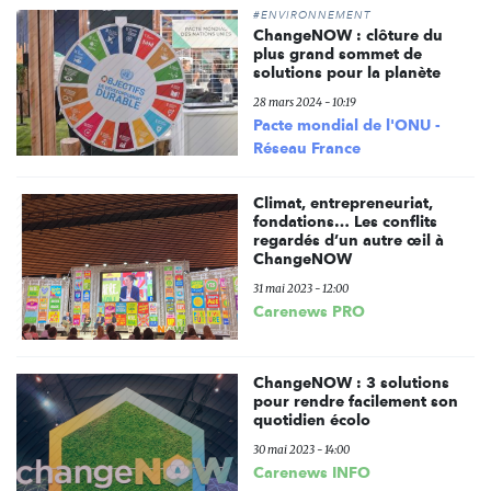
#ENVIRONNEMENT
ChangeNOW : clôture du
plus grand sommet de
solutions pour la planète
28 mars 2024 - 10:19
Pacte mondial de l'ONU -
Réseau France
Climat, entrepreneuriat,
fondations… Les conflits
regardés d’un autre œil à
ChangeNOW
31 mai 2023 - 12:00
Carenews PRO
ChangeNOW : 3 solutions
pour rendre facilement son
quotidien écolo
30 mai 2023 - 14:00
Carenews INFO