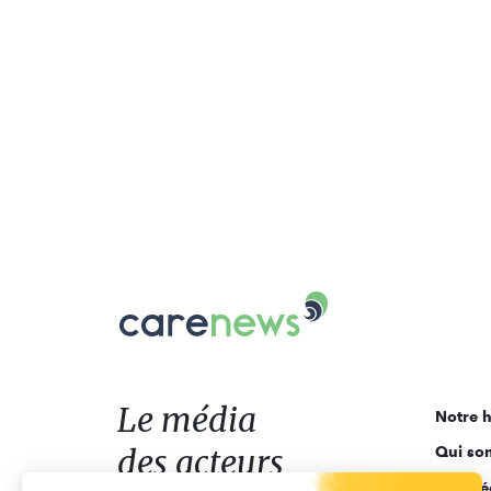
Carenews,
Le
média
des
acteurs
Le média
Notre h
de
des acteurs
Qui so
l'engagement
Ligne é