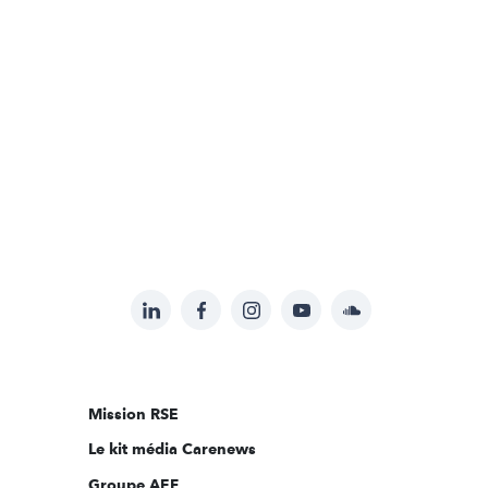
LinkedIn
Facebook
Instagram
YouTube
Soundcloud
Suivez-
nous
sur:
Mission RSE
Le kit média Carenews
Groupe AEF