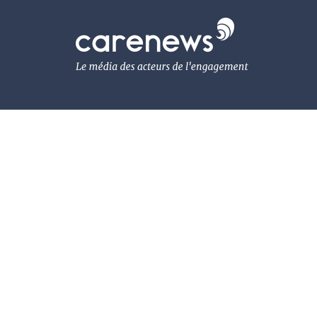
Aller
au
Carenews,
contenu
Le
principal
média
des
acteurs
de
l'engagement