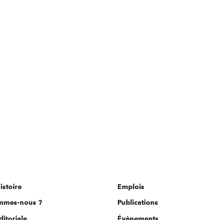
istoire
Emplois
mmes-nous ?
Publications
ditoriale
Évènements