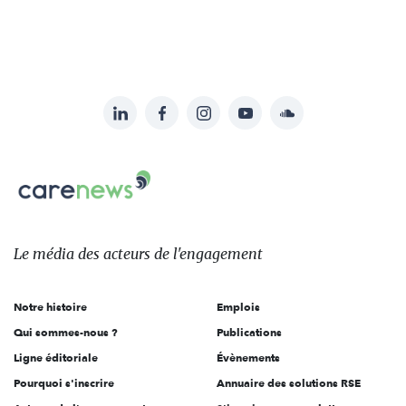
LinkedIn
Facebook
Instagram
YouTube
Soundcloud
Suivez-
nous
Carenews,
sur:
Le
média
des
Le média
des acteurs
de l'engagement
acteurs
de
Notre histoire
Emplois
l'engagement
Qui sommes-nous ?
Publications
Ligne éditoriale
Évènements
Pourquoi s'inscrire
Annuaire des solutions RSE