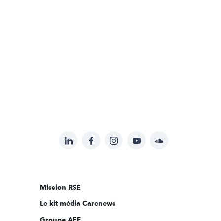
LinkedIn
Facebook
Instagram
YouTube
Soundcloud
Suivez-
nous
sur:
Mission RSE
Le kit média Carenews
Groupe AEF