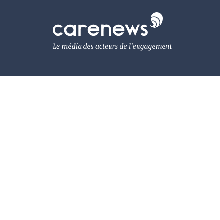
Aller
au
Carenews,
contenu
Le
principal
média
des
acteurs
de
l'engagement