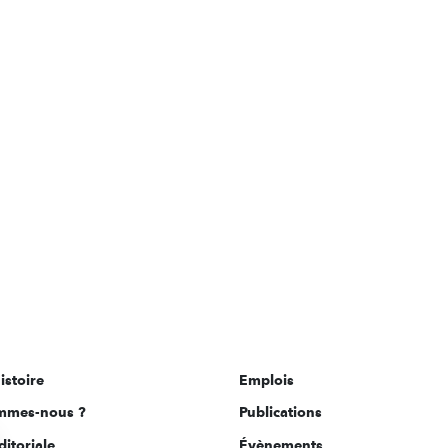
istoire
Emplois
mmes-nous ?
Publications
ditoriale
Évènements