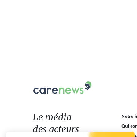
Carenews,
Le
média
des
acteurs
Le média
Notre h
de
des acteurs
Qui so
l'engagement
Ligne é