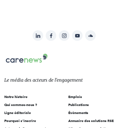
LinkedIn
Facebook
Instagram
YouTube
Soundcloud
Suivez-
nous
Carenews,
sur:
Le
média
des
Le média
des acteurs
de l'engagement
acteurs
de
Notre histoire
Emplois
l'engagement
Qui sommes-nous ?
Publications
Ligne éditoriale
Évènements
Pourquoi s'inscrire
Annuaire des solutions RSE