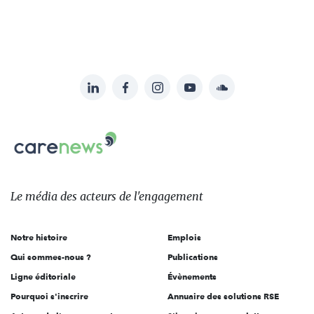
LinkedIn
Facebook
Instagram
YouTube
Soundcloud
Suivez-
nous
Carenews,
sur:
Le
média
des
Le média
des acteurs
de l'engagement
acteurs
de
Notre histoire
Emplois
l'engagement
Qui sommes-nous ?
Publications
Ligne éditoriale
Évènements
Pourquoi s'inscrire
Annuaire des solutions RSE