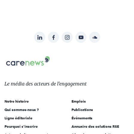
LinkedIn
Facebook
Instagram
YouTube
Soundcloud
Suivez-
nous
Carenews,
sur:
Le
média
des
Le média
des acteurs
de l'engagement
acteurs
de
Notre histoire
Emplois
l'engagement
Qui sommes-nous ?
Publications
Ligne éditoriale
Évènements
Pourquoi s'inscrire
Annuaire des solutions RSE