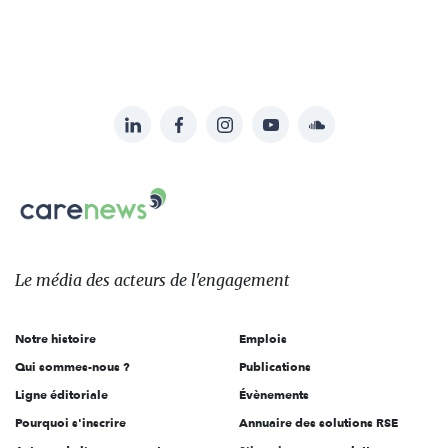
LinkedIn
Facebook
Instagram
YouTube
Soundcloud
Suivez-
nous
Carenews,
sur:
Le
média
des
Le média
des acteurs
de l'engagement
acteurs
de
Notre histoire
Emplois
l'engagement
Qui sommes-nous ?
Publications
Ligne éditoriale
Évènements
Pourquoi s'inscrire
Annuaire des solutions RSE