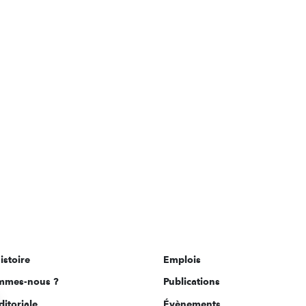
istoire
Emplois
mmes-nous ?
Publications
ditoriale
Évènements