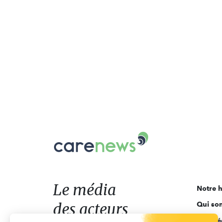
Carenews,
Le
média
des
acteurs
Le média
Notre h
de
des acteurs
Qui so
l'engagement
Ligne é