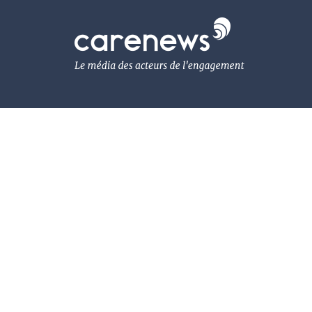
Aller
au
Carenews,
contenu
Le
principal
média
des
acteurs
de
l'engagement