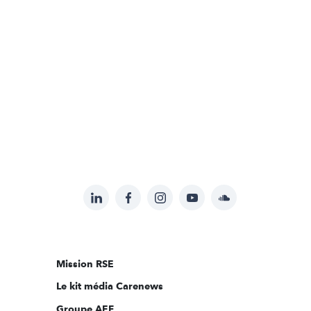
LinkedIn
Facebook
Instagram
YouTube
Soundcloud
Suivez-
nous
sur:
Mission RSE
Le kit média Carenews
Groupe AEF