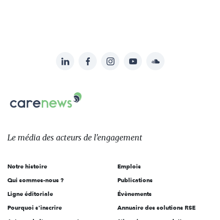
LinkedIn
Facebook
Instagram
YouTube
Soundcloud
Suivez-
nous
Carenews,
sur:
Le
média
des
Le média
des acteurs
de l'engagement
acteurs
de
Notre histoire
Emplois
l'engagement
Qui sommes-nous ?
Publications
Ligne éditoriale
Évènements
Pourquoi s'inscrire
Annuaire des solutions RSE