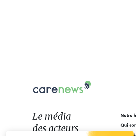
Carenews,
Le
média
des
acteurs
Le média
Notre h
de
des acteurs
Qui so
l'engagement
Ligne é