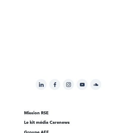
LinkedIn
Facebook
Instagram
YouTube
Soundcloud
Suivez-
nous
sur:
Mission RSE
Le kit média Carenews
Groupe AEF