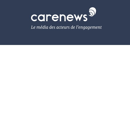
Aller
au
Carenews,
contenu
Le
principal
média
des
acteurs
de
l'engagement