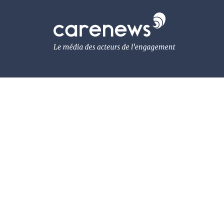
Aller
au
Carenews,
contenu
Le
principal
média
des
acteurs
de
l'engagement