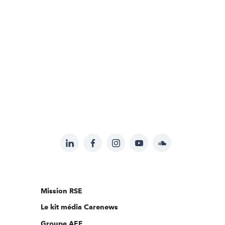
LinkedIn
Facebook
Instagram
YouTube
Soundcloud
Suivez-
nous
sur:
Mission RSE
Le kit média Carenews
Groupe AEF