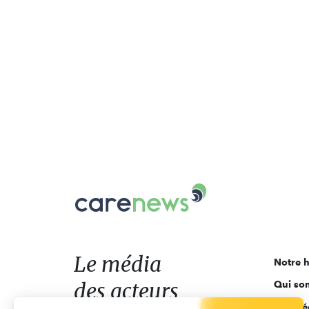
Carenews,
Le
média
des
acteurs
Le média
Notre h
de
des acteurs
Qui so
l'engagement
Ligne é