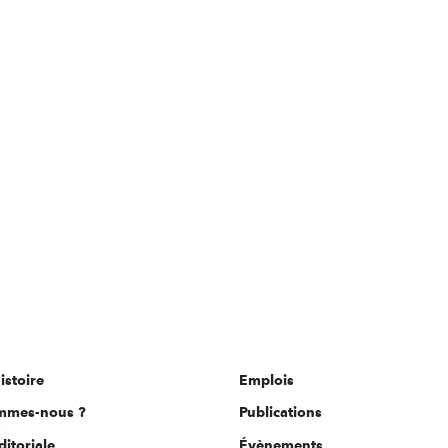
istoire
Emplois
mmes-nous ?
Publications
ditoriale
Évènements