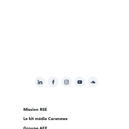
LinkedIn
Facebook
Instagram
YouTube
Soundcloud
Suivez-
nous
sur:
Mission RSE
Le kit média Carenews
Groupe AEF