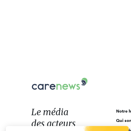
Carenews,
Le
média
des
acteurs
Le média
Notre h
de
des acteurs
Qui so
l'engagement
Ligne é