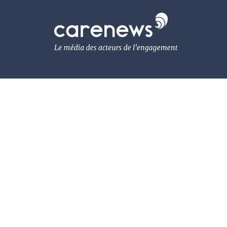
Aller
au
Carenews,
contenu
Le
principal
média
des
acteurs
de
l'engagement