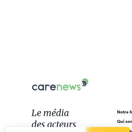
Carenews,
Le
média
des
acteurs
Le média
Notre h
de
des acteurs
Qui so
l'engagement
Ligne é