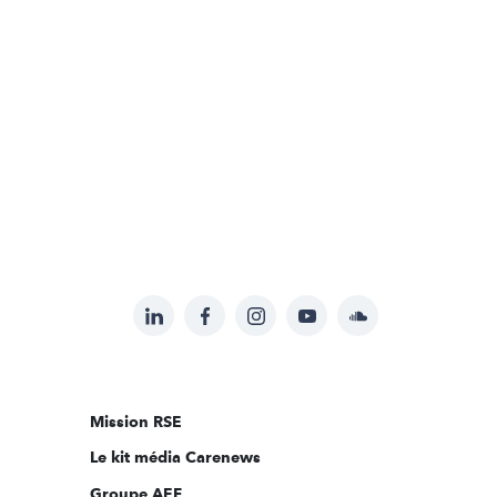
LinkedIn
Facebook
Instagram
YouTube
Soundcloud
Suivez-
nous
sur:
Mission RSE
Le kit média Carenews
Groupe AEF