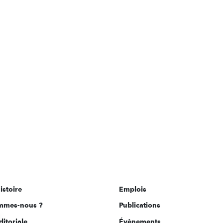
istoire
Emplois
mmes-nous ?
Publications
ditoriale
Évènements