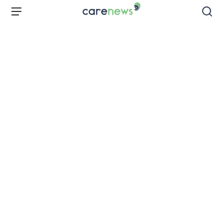
Aller
Carenews,
Menu
Rec
au
Le
contenu
média
principal
des
acteurs
de
l'engagement