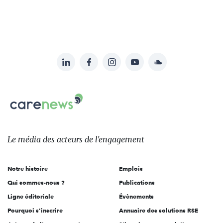
LinkedIn
Facebook
Instagram
YouTube
Soundcloud
Suivez-
nous
Carenews,
sur:
Le
média
des
Le média
des acteurs
de l'engagement
acteurs
de
Notre histoire
Emplois
l'engagement
Qui sommes-nous ?
Publications
Ligne éditoriale
Évènements
Pourquoi s'inscrire
Annuaire des solutions RSE