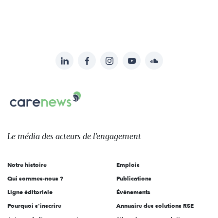
LinkedIn
Facebook
Instagram
YouTube
Soundcloud
Suivez-
nous
Carenews,
sur:
Le
média
des
Le média
des acteurs
de l'engagement
acteurs
de
Notre histoire
Emplois
l'engagement
Qui sommes-nous ?
Publications
Ligne éditoriale
Évènements
Pourquoi s'inscrire
Annuaire des solutions RSE