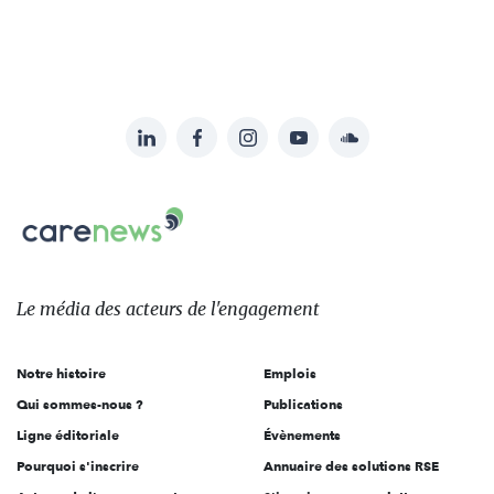
LinkedIn
Facebook
Instagram
YouTube
Soundcloud
Suivez-
nous
Carenews,
sur:
Le
média
des
Le média
des acteurs
de l'engagement
acteurs
de
Notre histoire
Emplois
l'engagement
Qui sommes-nous ?
Publications
Ligne éditoriale
Évènements
Pourquoi s'inscrire
Annuaire des solutions RSE