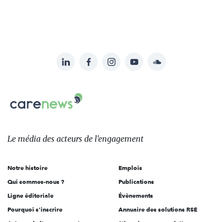
LinkedIn
Facebook
Instagram
YouTube
Soundcloud
Suivez-
nous
Carenews,
sur:
Le
média
des
Le média
des acteurs
de l'engagement
acteurs
de
Notre histoire
Emplois
l'engagement
Qui sommes-nous ?
Publications
Ligne éditoriale
Évènements
Pourquoi s'inscrire
Annuaire des solutions RSE