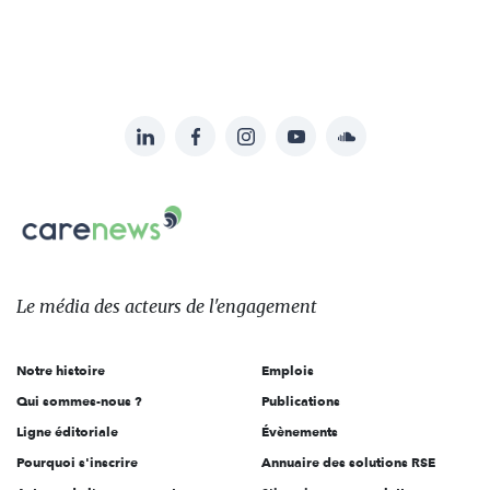
LinkedIn
Facebook
Instagram
YouTube
Soundcloud
Suivez-
nous
Carenews,
sur:
Le
média
des
Le média
des acteurs
de l'engagement
acteurs
de
Notre histoire
Emplois
l'engagement
Qui sommes-nous ?
Publications
Ligne éditoriale
Évènements
Pourquoi s'inscrire
Annuaire des solutions RSE