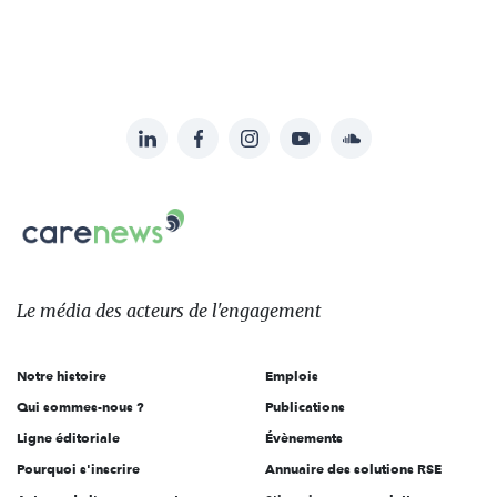
LinkedIn
Facebook
Instagram
YouTube
Soundcloud
Suivez-
nous
Carenews,
sur:
Le
média
des
Le média
des acteurs
de l'engagement
acteurs
de
Notre histoire
Emplois
l'engagement
Qui sommes-nous ?
Publications
Ligne éditoriale
Évènements
Pourquoi s'inscrire
Annuaire des solutions RSE