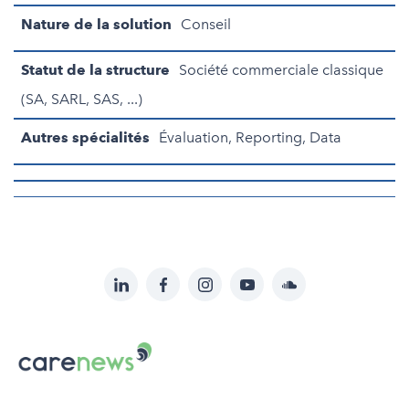
Nature de la solution
Conseil
Statut de la structure
Société commerciale classique
(SA, SARL, SAS, ...)
Autres spécialités
Évaluation, Reporting, Data
LinkedIn
Facebook
Instagram
YouTube
Soundcloud
Suivez-
nous
Carenews,
sur:
Le
média