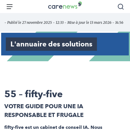
Aller
Carenews,
Menu
Rec
au
Le
contenu
média
- Publié le 27 novembre 2025 - 12:33 - Mise à jour le 13 mars 2026 - 14:56
principal
des
acteurs
de
L'annuaire des solutions
l'engagement
55 – fifty-five
VOTRE GUIDE POUR UNE IA
RESPONSABLE ET FRUGALE
fifty-five est un cabinet de conseil IA. Nous