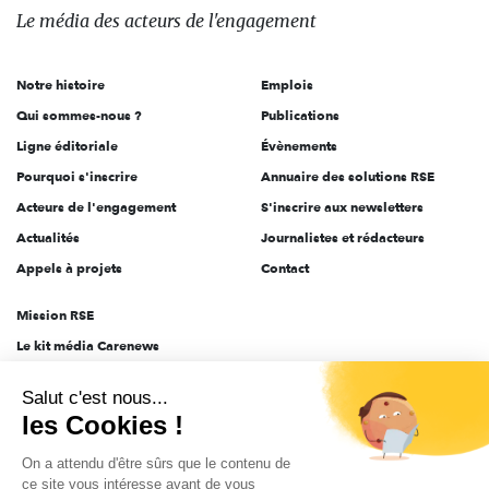
des
Le média
des acteurs
de l'engagement
acteurs
de
Notre histoire
Emplois
l'engagement
Qui sommes-nous ?
Publications
Ligne éditoriale
Évènements
Pourquoi s'inscrire
Annuaire des solutions RSE
Acteurs de l'engagement
S'inscrire aux newsletters
Actualités
Journalistes et rédacteurs
Appels à projets
Contact
Mission RSE
Le kit média Carenews
Groupe AEF
Salut c'est nous...
AEF info
les Cookies !
Novethic
On a attendu d'être sûrs que le contenu de
PRODURABLE
ce site vous intéresse avant de vous