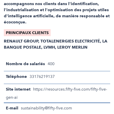
accompagnons nos clients dans l'identification,
l'industrialisation et l'optimisation des projets utiles
d'intelligence artificielle, de manière responsable et
écoconçue.
PRINCIPAUX CLIENTS
RENAULT GROUP, TOTALENERGIES ELECTRICITÉ, LA
BANQUE POSTALE, LVMH, LEROY MERLIN
Nombre de salariés
400
Téléphone
33176219137
Site internet
https://resources.fifty-five.com/fifty-five-
gen-ai
E-mail
sustainability@fifty-five.com