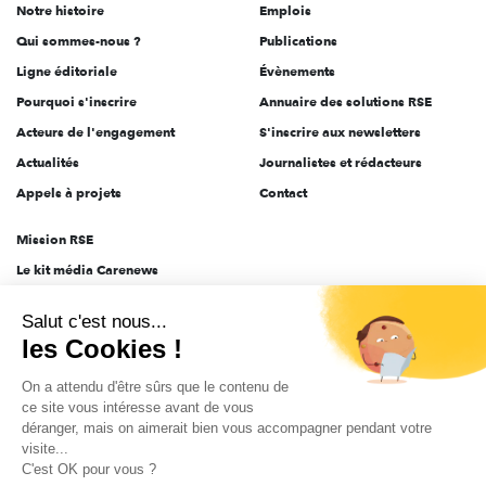
Notre histoire
Emplois
l'engagement
Qui sommes-nous ?
Publications
Ligne éditoriale
Évènements
Pourquoi s'inscrire
Annuaire des solutions RSE
Acteurs de l'engagement
S'inscrire aux newsletters
Actualités
Journalistes et rédacteurs
Appels à projets
Contact
Mission RSE
Le kit média Carenews
Groupe AEF
Salut c'est nous...
AEF info
les Cookies !
Novethic
On a attendu d'être sûrs que le contenu de
PRODURABLE
ce site vous intéresse avant de vous
Inclusiv Day
déranger, mais on aimerait bien vous accompagner pendant votre
visite...
C'est OK pour vous ?