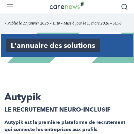
Aller
Carenews,
Menu
Rec
au
Le
contenu
média
- Publié le 27 janvier 2026 - 11:19 - Mise à jour le 13 mars 2026 - 14:56
principal
des
acteurs
de
L'annuaire des solutions
l'engagement
Autypik
LE RECRUTEMENT NEURO-INCLUSIF
Autypik est la première plateforme de recrutement
qui connecte les entreprises aux profils