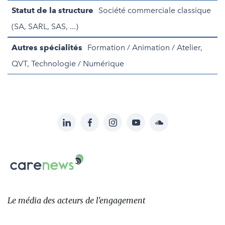
Statut de la structure
Société commerciale classique
(SA, SARL, SAS, ...)
Autres spécialités
Formation / Animation / Atelier,
QVT, Technologie / Numérique
LinkedIn
Facebook
Instagram
YouTube
Soundcloud
Suivez-
nous
Carenews,
sur:
Le
média
des
Le média
des acteurs
de l'engagement
acteurs
de