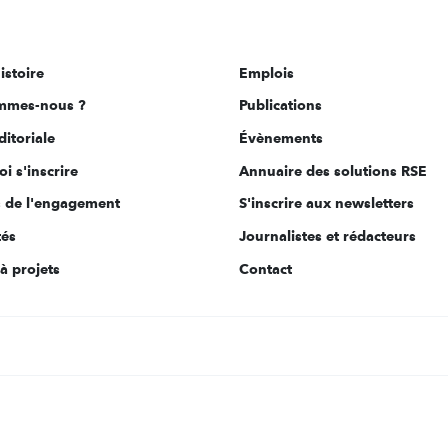
istoire
Emplois
mmes-nous ?
Publications
ditoriale
Évènements
i s'inscrire
Annuaire des solutions RSE
s de l'engagement
S'inscrire aux newsletters
tés
Journalistes et rédacteurs
à projets
Contact
s Options
ètres de confidentialité, en garantissant la conformité avec le