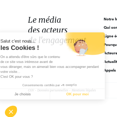
média
des
acteurs
Le média
Notre h
de
des acteurs
Qui so
l'engagement
Ligne é
de l'engagement
Salut c'est nous...
Pourquo
les Cookies !
Acteur
On a attendu d'être sûrs que le contenu
Actuali
de ce site vous intéresse avant de
vous déranger, mais on aimerait bien vous accompagner pendant
Appels 
votre visite...
C'est OK pour vous ?
Consentements certifiés par
CGV
Données personnelles
Mentions légales
Je choisis
OK pour moi
Axeptio consent
Plateforme de Gestion du Consentement : Personnalisez vo
Notre plateforme vous permet d'adapter et de gérer vos param