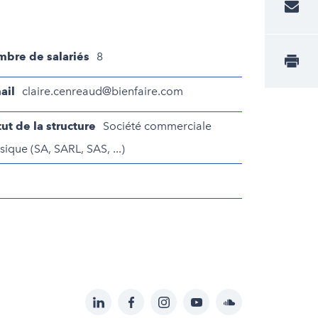
bre de salariés
8
ail
claire.cenreaud@bienfaire.com
tut de la structure
Société commerciale
sique (SA, SARL, SAS, ...)
LinkedIn
Facebook
Instagram
YouTube
Soundcloud
Suivez-