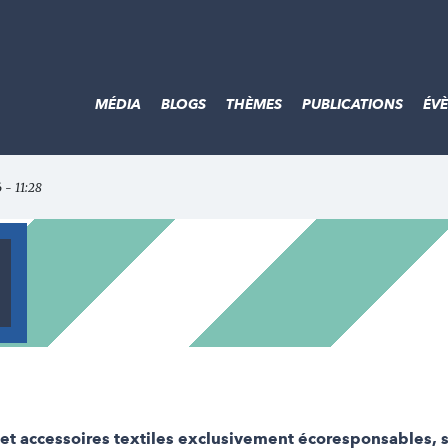
MÉDIA
BLOGS
THÈMES
PUBLICATIONS
ÉV
6 - 11:28
t accessoires textiles exclusivement écoresponsables, s