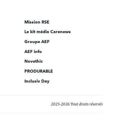
nous
sur:
Mission RSE
Le kit média Carenews
Groupe AEF
AEF info
Novethic
PRODURABLE
Inclusiv Day
2025-2026 Tout droits réservés
s réglementations. Personnalisez vos préférences pour contrôler