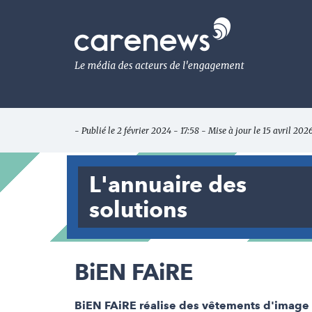
Aller
au
Carenews,
contenu
Le
principal
média
des
acteurs
de
l'engagement
- Publié le 2 février 2024 - 17:58 - Mise à jour le 15 avril 202
L'annuaire des
solutions
BiEN FAiRE
BiEN FAiRE réalise des vêtements d'image e