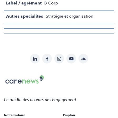
Label / agrément
B Corp
Autres spécialités
Stratégie et organisation
LinkedIn
Facebook
Instagram
YouTube
Soundcloud
Suivez-
nous
Carenews,
sur:
Le
média
des
Le média
des acteurs
de l'engagement
acteurs
de
Notre histoire
Emplois
l'engagement