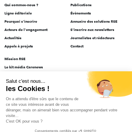
Qui sommes-nous ?
Publications
Ligne éditoriale
Évènements
Pourquoi s'inscrire
Annuaire des solutions RSE
Acteurs de l'engagement
S'inscrire aux newsletters
Actualités
Journalistes et rédacteurs
Appels à projets
Contact
Mission RSE
Le kit média Carenews
Groupe AEF
Salut c'est nous...
AEF info
les Cookies !
Novethic
On a attendu d'être sûrs que le contenu de
PRODURABLE
ce site vous intéresse avant de vous
Inclusiv Day
déranger, mais on aimerait bien vous accompagner pendant votre
visite...
C'est OK pour vous ?
CGV
Données personnelles
Mentions légales
2025-2026 Tout droits réservés
Consentements certifiés par