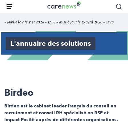
Aller
Carenews,
Menu
Rec
au
Le
contenu
média
- Publié le 2 février 2024 - 17:58 - Mise à jour le 15 avril 2026 - 11:28
principal
des
acteurs
de
L'annuaire des solutions
l'engagement
Birdeo
Birdeo est le cabinet leader français du conseil en
recrutement et conseil RH spécialisé en RSE et
Impact Positif auprès de différentes organisations.