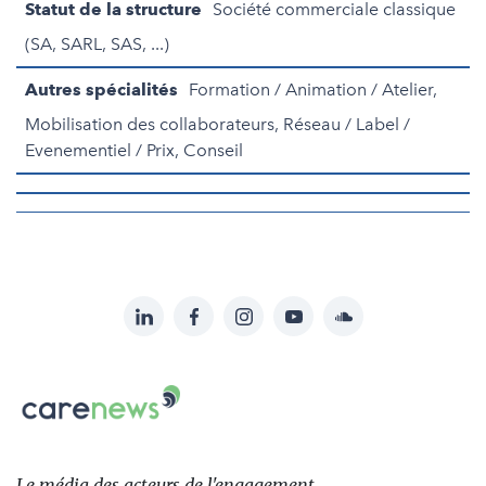
Statut de la structure
Société commerciale classique
(SA, SARL, SAS, ...)
Autres spécialités
Formation / Animation / Atelier,
Mobilisation des collaborateurs, Réseau / Label /
Evenementiel / Prix, Conseil
LinkedIn
Facebook
Instagram
YouTube
Soundcloud
Suivez-
nous
Carenews,
sur:
Le
média
des
Le média
des acteurs
de l'engagement