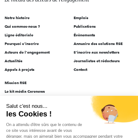
acteurs
de
Notre histoire
Emplois
l'engagement
Qui sommes-nous ?
Publications
Ligne éditoriale
Évènements
Pourquoi s'inscrire
Annuaire des solutions RSE
Acteurs de l'engagement
S'inscrire aux newsletters
Actualités
Journalistes et rédacteurs
Appels à projets
Contact
Mission RSE
Le kit média Carenews
Groupe AEF
Salut c'est nous...
AEF info
les Cookies !
Novethic
On a attendu d'être sûrs que le contenu de
PRODURABLE
ce site vous intéresse avant de vous
Inclusiv Day
déranger, mais on aimerait bien vous accompagner pendant votre