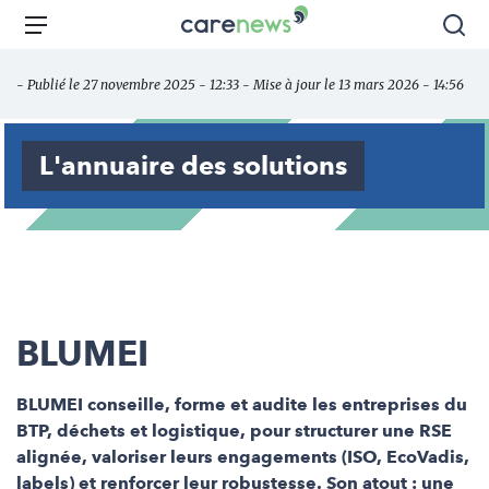
Aller
Carenews,
Menu
Rec
au
Le
contenu
média
- Publié le 27 novembre 2025 - 12:33 - Mise à jour le 13 mars 2026 - 14:56
principal
des
acteurs
de
L'annuaire des solutions
l'engagement
BLUMEI
BLUMEI conseille, forme et audite les entreprises du
BTP, déchets et logistique, pour structurer une RSE
alignée, valoriser leurs engagements (ISO, EcoVadis,
labels) et renforcer leur robustesse. Son atout : une