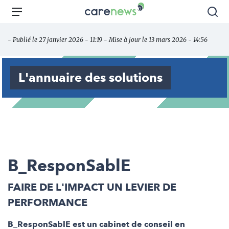
Aller
Carenews,
Menu
Rec
au
Le
contenu
média
- Publié le 27 janvier 2026 - 11:19 - Mise à jour le 13 mars 2026 - 14:56
principal
des
acteurs
de
L'annuaire des solutions
l'engagement
B_ResponSablE
FAIRE DE L'IMPACT UN LEVIER DE
PERFORMANCE
B_ResponSablE est un cabinet de conseil en