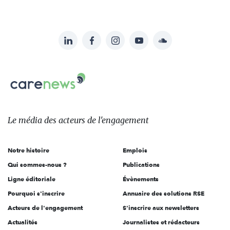
LinkedIn
Facebook
Instagram
YouTube
Soundcloud
Suivez-
nous
Carenews,
sur:
Le
média
des
Le média
des acteurs
de l'engagement
acteurs
de
Notre histoire
Emplois
l'engagement
Qui sommes-nous ?
Publications
Ligne éditoriale
Évènements
Pourquoi s'inscrire
Annuaire des solutions RSE
Acteurs de l'engagement
S'inscrire aux newsletters
Actualités
Journalistes et rédacteurs