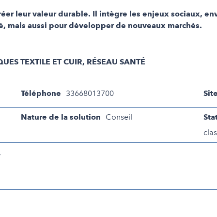
créer leur valeur durable. Il intègre les enjeux sociaux,
ité, mais aussi pour développer de nouveaux marchés.
UES TEXTILE ET CUIR, RÉSEAU SANTÉ
Téléphone
33668013700
Sit
Nature de la solution
Conseil
Sta
clas
,