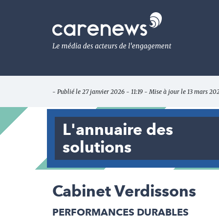
Aller
au
Carenews,
contenu
Le
principal
média
des
acteurs
de
l'engagement
- Publié le 27 janvier 2026 - 11:19 - Mise à jour le 13 mars 20
L'annuaire des
solutions
Cabinet Verdissons
PERFORMANCES DURABLES