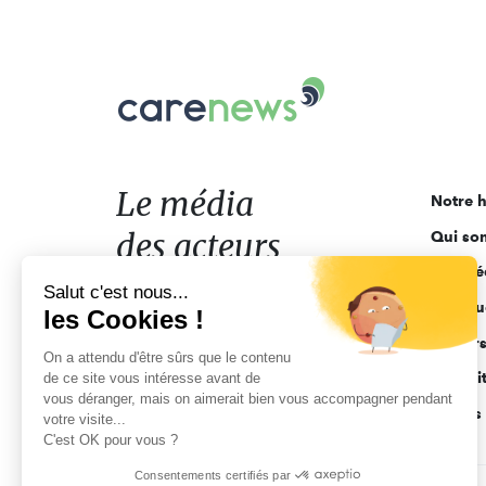
Carenews,
Le
média
des
acteurs
Le média
Notre h
de
des acteurs
Qui so
l'engagement
Ligne é
de l'engagement
Salut c'est nous...
Pourquo
les Cookies !
Acteur
On a attendu d'être sûrs que le contenu
Actuali
de ce site vous intéresse avant de
vous déranger, mais on aimerait bien vous accompagner pendant
Appels 
votre visite...
C'est OK pour vous ?
Consentements certifiés par