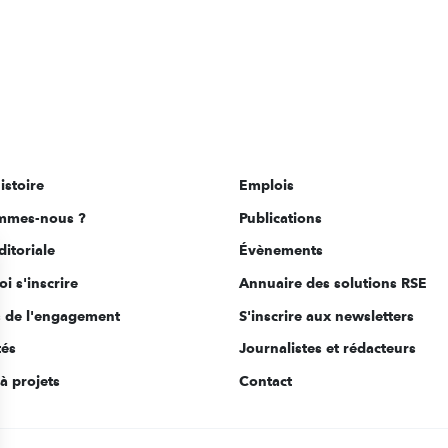
istoire
Emplois
mmes-nous ?
Publications
ditoriale
Évènements
i s'inscrire
Annuaire des solutions RSE
s de l'engagement
S'inscrire aux newsletters
tés
Journalistes et rédacteurs
à projets
Contact