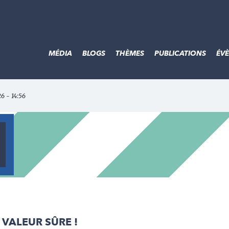
MÉDIA
BLOGS
THÈMES
PUBLICATIONS
ÉV
26 - 14:56
VALEUR SÛRE !