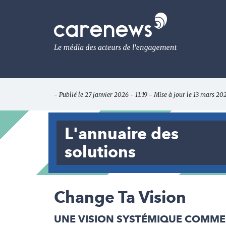
Aller
au
Carenews,
contenu
Le
principal
média
des
acteurs
de
l'engagement
- Publié le 27 janvier 2026 - 11:19 - Mise à jour le 13 mars 20
L'annuaire des
solutions
Change Ta Vision
UNE VISION SYSTÉMIQUE COMME 