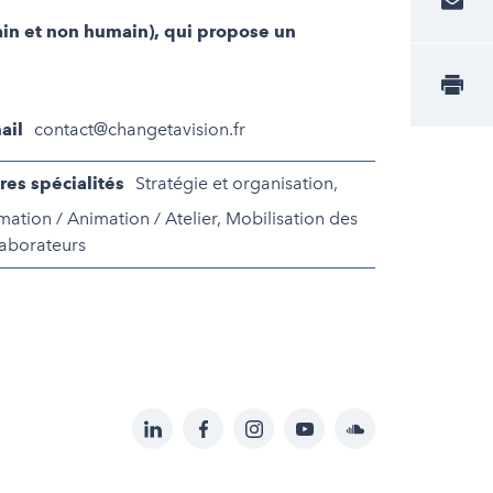
main et non humain), qui propose un
ail
contact@changetavision.fr
res spécialités
Stratégie et organisation,
mation / Animation / Atelier, Mobilisation des
laborateurs
LinkedIn
Facebook
Instagram
YouTube
Soundcloud
Suivez-
nous