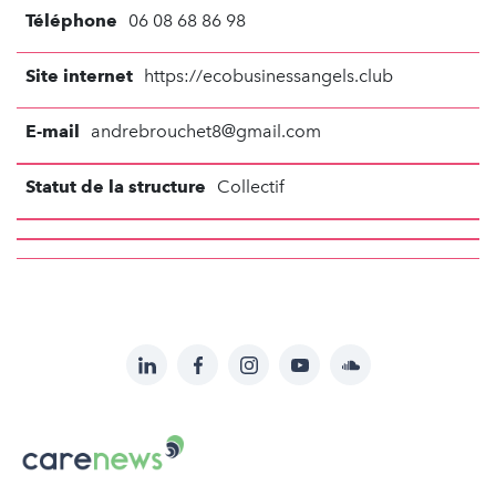
Téléphone
06 08 68 86 98
Site internet
https://ecobusinessangels.club
E-mail
andrebrouchet8@gmail.com
Statut de la structure
Collectif
LinkedIn
Facebook
Instagram
YouTube
Soundcloud
Suivez-
nous
Carenews,
sur:
Le