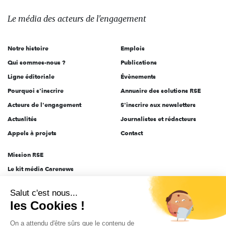
média
des
Le média
des acteurs
de l'engagement
acteurs
de
Notre histoire
Emplois
l'engagement
Qui sommes-nous ?
Publications
Ligne éditoriale
Évènements
Pourquoi s'inscrire
Annuaire des solutions RSE
Acteurs de l'engagement
S'inscrire aux newsletters
Actualités
Journalistes et rédacteurs
Appels à projets
Contact
Mission RSE
Le kit média Carenews
Groupe AEF
Salut c'est nous...
AEF info
les Cookies !
Novethic
On a attendu d'être sûrs que le contenu de
PRODURABLE