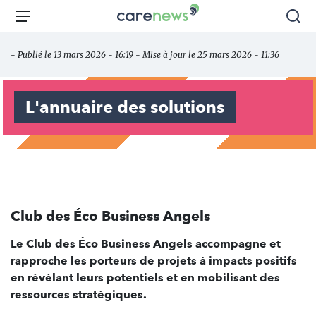
Aller
Carenews,
Menu
Rec
au
Le
contenu
média
- Publié le 13 mars 2026 - 16:19 - Mise à jour le 25 mars 2026 - 11:36
principal
des
acteurs
de
L'annuaire des solutions
l'engagement
Club des Éco Business Angels
Le Club des Éco Business Angels accompagne et
rapproche les porteurs de projets à impacts positifs
en révélant leurs potentiels et en mobilisant des
ressources stratégiques.