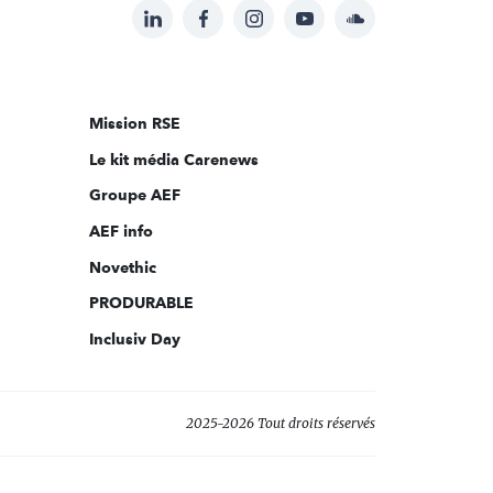
LinkedIn
Facebook
Instagram
YouTube
Soundcloud
Suivez-
nous
sur:
Mission RSE
Le kit média Carenews
Groupe AEF
AEF info
Novethic
PRODURABLE
Inclusiv Day
2025-2026 Tout droits réservés