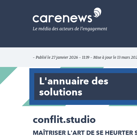
Aller
au
Carenews,
contenu
Le
principal
média
des
acteurs
de
l'engagement
- Publié le 27 janvier 2026 - 11:19 - Mise à jour le 13 mars 20
L'annuaire des
solutions
conflit.studio
MAÎTRISER L'ART DE SE HEURTER