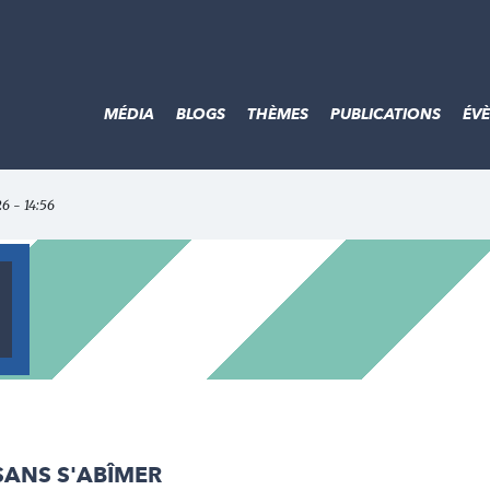
MÉDIA
BLOGS
THÈMES
PUBLICATIONS
ÉV
26 - 14:56
 SANS S'ABÎMER