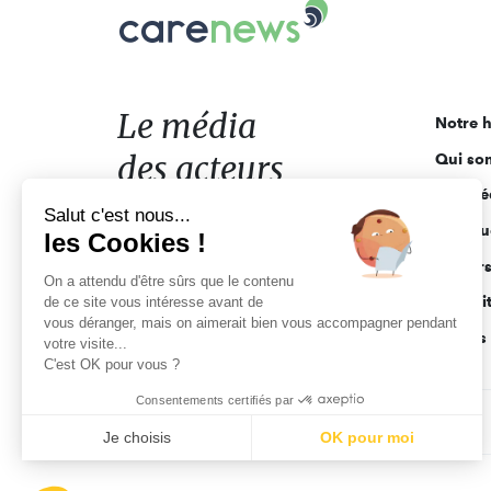
Carenews,
Le
média
des
acteurs
Le média
Notre h
de
des acteurs
Qui so
l'engagement
Ligne é
de l'engagement
Salut c'est nous...
Pourquo
les Cookies !
Acteur
On a attendu d'être sûrs que le contenu
Actuali
de ce site vous intéresse avant de
vous déranger, mais on aimerait bien vous accompagner pendant
Appels 
votre visite...
C'est OK pour vous ?
Consentements certifiés par
CGV
Données personnelles
Mentions légales
Je choisis
OK pour moi
Axeptio consent
Plateforme de Gestion du Consentement : Personnalisez vo