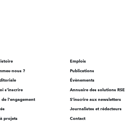
istoire
Emplois
mmes-nous ?
Publications
ditoriale
Évènements
i s'inscrire
Annuaire des solutions RSE
s de l'engagement
S'inscrire aux newsletters
tés
Journalistes et rédacteurs
à projets
Contact