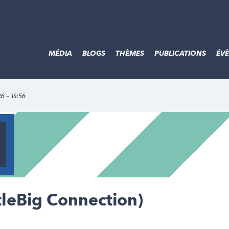
MÉDIA
BLOGS
THÈMES
PUBLICATIONS
ÉV
26 - 14:56
tleBig Connection)