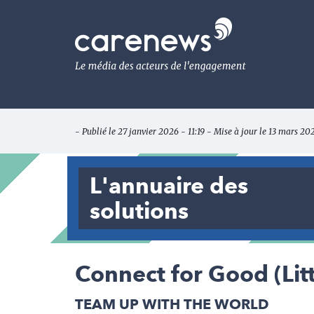
Aller
au
Carenews,
contenu
Le
principal
média
des
acteurs
de
l'engagement
- Publié le 27 janvier 2026 - 11:19 - Mise à jour le 13 mars 20
L'annuaire des
solutions
Connect for Good (Lit
TEAM UP WITH THE WORLD