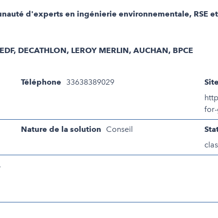
nauté d'experts en ingénierie environnementale, RSE et 
, EDF, DECATHLON, LEROY MERLIN, AUCHAN, BPCE
Téléphone
33638389029
Sit
htt
for
Nature de la solution
Conseil
Sta
clas
,