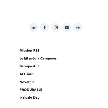
LinkedIn
Facebook
Instagram
YouTube
Soundcloud
Suivez-
nous
sur:
Mission RSE
Le kit média Carenews
Groupe AEF
AEF info
Novethic
PRODURABLE
Inclusiv Day