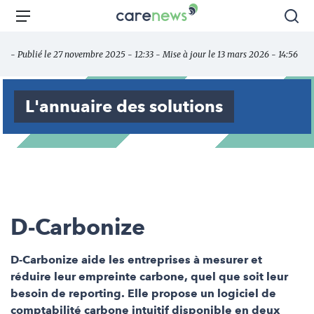
Aller
Carenews,
Menu
Rec
au
Le
contenu
média
- Publié le 27 novembre 2025 - 12:33 - Mise à jour le 13 mars 2026 - 14:56
principal
des
acteurs
de
L'annuaire des solutions
l'engagement
D-Carbonize
D-Carbonize aide les entreprises à mesurer et
réduire leur empreinte carbone, quel que soit leur
besoin de reporting. Elle propose un logiciel de
comptabilité carbone intuitif disponible en deux