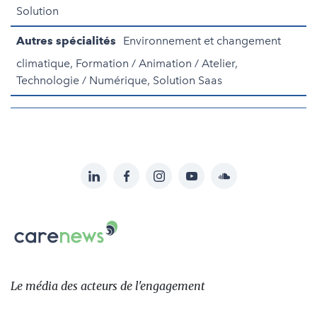
Solution
Autres spécialités
Environnement et changement
climatique, Formation / Animation / Atelier,
Technologie / Numérique, Solution Saas
LinkedIn
Facebook
Instagram
YouTube
Soundcloud
Suivez-
nous
Carenews,
sur:
Le
média
des
Le média
des acteurs
de l'engagement
acteurs
de