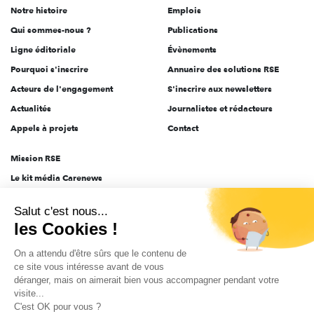
Notre histoire
Emplois
l'engagement
Qui sommes-nous ?
Publications
Ligne éditoriale
Évènements
Pourquoi s'inscrire
Annuaire des solutions RSE
Acteurs de l'engagement
S'inscrire aux newsletters
Actualités
Journalistes et rédacteurs
Appels à projets
Contact
Mission RSE
Le kit média Carenews
Groupe AEF
Salut c'est nous...
AEF info
les Cookies !
Novethic
On a attendu d'être sûrs que le contenu de
PRODURABLE
ce site vous intéresse avant de vous
Inclusiv Day
déranger, mais on aimerait bien vous accompagner pendant votre
visite...
C'est OK pour vous ?