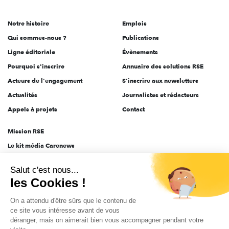
acteurs
de
Notre histoire
Emplois
l'engagement
Qui sommes-nous ?
Publications
Ligne éditoriale
Évènements
Pourquoi s'inscrire
Annuaire des solutions RSE
Acteurs de l'engagement
S'inscrire aux newsletters
Actualités
Journalistes et rédacteurs
Appels à projets
Contact
Mission RSE
Le kit média Carenews
Groupe AEF
Salut c'est nous...
AEF info
les Cookies !
Novethic
On a attendu d'être sûrs que le contenu de
PRODURABLE
ce site vous intéresse avant de vous
Inclusiv Day
déranger, mais on aimerait bien vous accompagner pendant votre