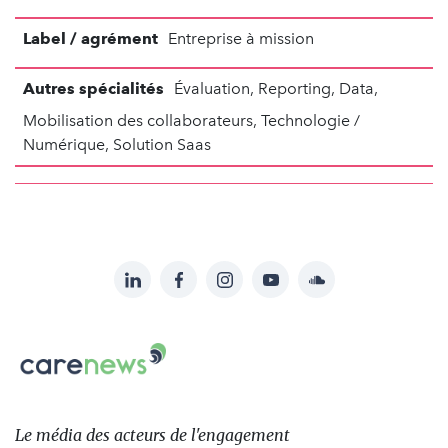
Label / agrément
Entreprise à mission
Autres spécialités
Évaluation, Reporting, Data,
Mobilisation des collaborateurs, Technologie /
Numérique, Solution Saas
LinkedIn
Facebook
Instagram
YouTube
Soundcloud
Suivez-
nous
Carenews,
sur:
Le
média
des
Le média
des acteurs
de l'engagement