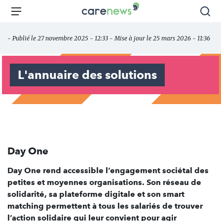
Aller
Carenews,
Menu
Rec
au
Le
contenu
média
- Publié le 27 novembre 2025 - 12:33 - Mise à jour le 25 mars 2026 - 11:36
principal
des
acteurs
de
L'annuaire des solutions
l'engagement
Day One
Day One rend accessible l’engagement sociétal des
petites et moyennes organisations. Son réseau de
solidarité, sa plateforme digitale et son smart
matching permettent à tous les salariés de trouver
l’action solidaire qui leur convient pour agir