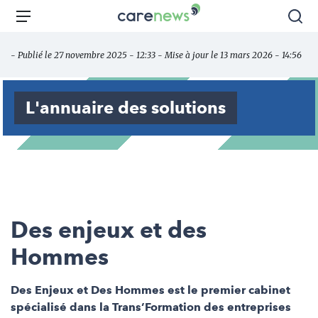
Aller
Carenews,
Menu
Rec
au
Le
contenu
média
- Publié le 27 novembre 2025 - 12:33 - Mise à jour le 13 mars 2026 - 14:56
principal
des
acteurs
de
L'annuaire des solutions
l'engagement
Des enjeux et des
Hommes
Des Enjeux et Des Hommes est le premier cabinet
spécialisé dans la Trans’Formation des entreprises