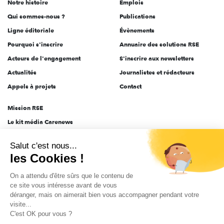
Notre histoire
Emplois
l'engagement
Qui sommes-nous ?
Publications
Ligne éditoriale
Évènements
Pourquoi s'inscrire
Annuaire des solutions RSE
Acteurs de l'engagement
S'inscrire aux newsletters
Actualités
Journalistes et rédacteurs
Appels à projets
Contact
Mission RSE
Le kit média Carenews
Groupe AEF
Salut c'est nous...
AEF info
les Cookies !
Novethic
On a attendu d'être sûrs que le contenu de
PRODURABLE
ce site vous intéresse avant de vous
Inclusiv Day
déranger, mais on aimerait bien vous accompagner pendant votre
visite...
C'est OK pour vous ?