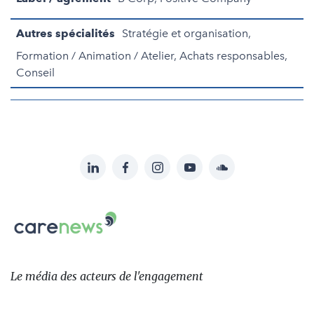
Autres spécialités
Stratégie et organisation,
Formation / Animation / Atelier, Achats responsables,
Conseil
LinkedIn
Facebook
Instagram
YouTube
Soundcloud
Suivez-
nous
Carenews,
sur:
Le
média
des
Le média
des acteurs
de l'engagement
acteurs
de