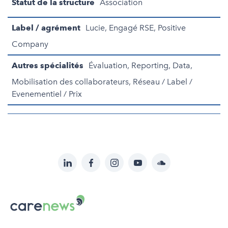
Statut de la structure
Association
Label / agrément
Lucie, Engagé RSE, Positive
Company
Autres spécialités
Évaluation, Reporting, Data,
Mobilisation des collaborateurs, Réseau / Label /
Evenementiel / Prix
LinkedIn
Facebook
Instagram
YouTube
Soundcloud
Suivez-
nous
Carenews,
sur:
Le
média