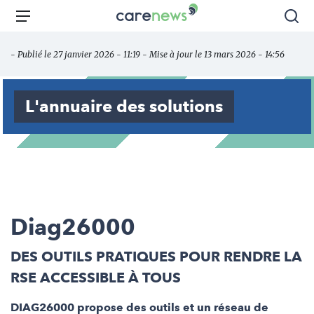
Aller
Carenews,
Menu
Rec
au
Le
contenu
média
- Publié le 27 janvier 2026 - 11:19 - Mise à jour le 13 mars 2026 - 14:56
principal
des
acteurs
de
L'annuaire des solutions
l'engagement
Diag26000
DES OUTILS PRATIQUES POUR RENDRE LA
RSE ACCESSIBLE À TOUS
DIAG26000 propose des outils et un réseau de