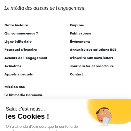
des
Le média
des acteurs
de l'engagement
acteurs
de
Notre histoire
Emplois
l'engagement
Qui sommes-nous ?
Publications
Ligne éditoriale
Évènements
Pourquoi s'inscrire
Annuaire des solutions RSE
Acteurs de l'engagement
S'inscrire aux newsletters
Actualités
Journalistes et rédacteurs
Appels à projets
Contact
Mission RSE
Le kit média Carenews
Groupe AEF
Salut c'est nous...
AEF info
les Cookies !
Novethic
On a attendu d'être sûrs que le contenu de
PRODURABLE