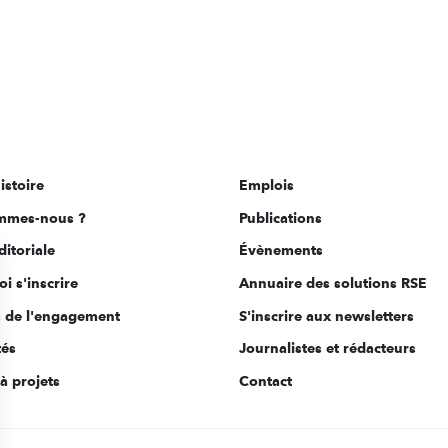
istoire
Emplois
mmes-nous ?
Publications
ditoriale
Évènements
i s'inscrire
Annuaire des solutions RSE
s de l'engagement
S'inscrire aux newsletters
tés
Journalistes et rédacteurs
à projets
Contact