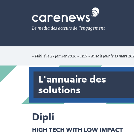
Aller
au
Carenews,
contenu
Le
principal
média
des
acteurs
de
l'engagement
- Publié le 27 janvier 2026 - 11:19 - Mise à jour le 13 mars 20
L'annuaire des
solutions
Dipli
HIGH TECH WITH LOW IMPACT