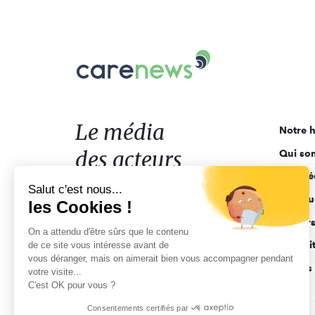
Carenews,
Le
média
des
acteurs
Le média
Notre h
de
des acteurs
Qui so
l'engagement
Ligne é
de l'engagement
Salut c'est nous...
Pourquo
les Cookies !
Acteur
On a attendu d'être sûrs que le contenu
Actuali
de ce site vous intéresse avant de
vous déranger, mais on aimerait bien vous accompagner pendant
Appels 
votre visite...
C'est OK pour vous ?
Consentements certifiés par