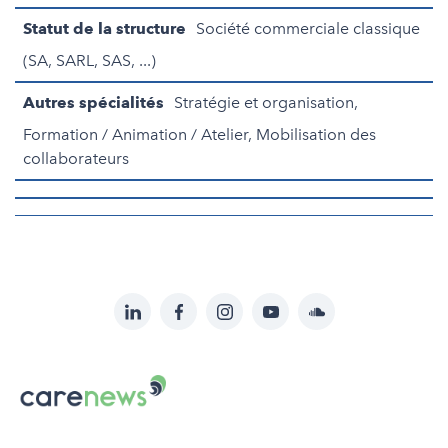
Statut de la structure
Société commerciale classique
(SA, SARL, SAS, ...)
Autres spécialités
Stratégie et organisation,
Formation / Animation / Atelier, Mobilisation des
collaborateurs
LinkedIn
Facebook
Instagram
YouTube
Soundcloud
Suivez-
nous
Carenews,
sur:
Le
média