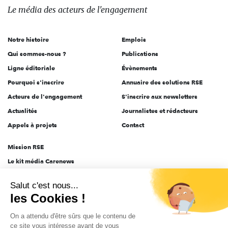
des
Le média
des acteurs
de l'engagement
acteurs
de
Notre histoire
Emplois
l'engagement
Qui sommes-nous ?
Publications
Ligne éditoriale
Évènements
Pourquoi s'inscrire
Annuaire des solutions RSE
Acteurs de l'engagement
S'inscrire aux newsletters
Actualités
Journalistes et rédacteurs
Appels à projets
Contact
Mission RSE
Le kit média Carenews
Groupe AEF
Salut c'est nous...
AEF info
les Cookies !
Novethic
On a attendu d'être sûrs que le contenu de
PRODURABLE
ce site vous intéresse avant de vous