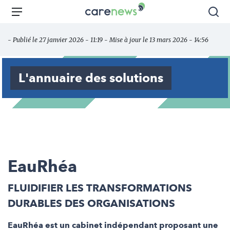
Aller
Carenews,
Menu
Rec
au
Le
contenu
média
- Publié le 27 janvier 2026 - 11:19 - Mise à jour le 13 mars 2026 - 14:56
principal
des
acteurs
de
L'annuaire des solutions
l'engagement
EauRhéa
FLUIDIFIER LES TRANSFORMATIONS
DURABLES DES ORGANISATIONS
EauRhéa est un cabinet indépendant proposant une