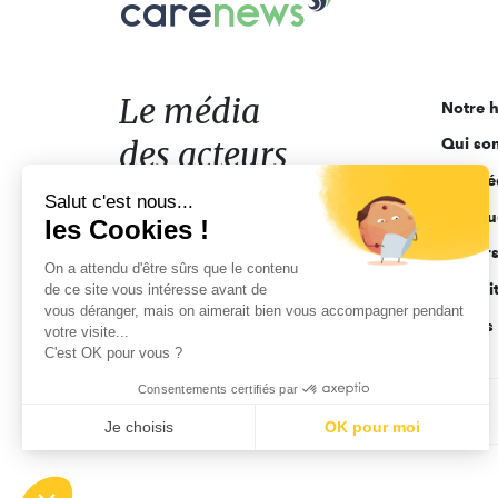
Le
média
des
acteurs
Le média
Notre h
de
des acteurs
Qui so
l'engagement
Ligne é
de l'engagement
Salut c'est nous...
Pourquo
les Cookies !
Acteur
On a attendu d'être sûrs que le contenu
Actuali
de ce site vous intéresse avant de
vous déranger, mais on aimerait bien vous accompagner pendant
Appels 
votre visite...
C'est OK pour vous ?
Consentements certifiés par
CGV
Données personnelles
Mentions légales
Je choisis
OK pour moi
Axeptio consent
Plateforme de Gestion du Consentement : Personnalisez vo