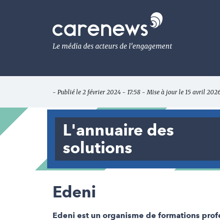
Aller
au
Carenews,
contenu
Le
principal
média
des
acteurs
de
l'engagement
- Publié le 2 février 2024 - 17:58 - Mise à jour le 15 avril 202
L'annuaire des
solutions
Edeni
Edeni est un organisme de formations profes