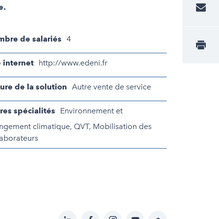
e.
bre de salariés
4
e internet
http://www.edeni.fr
ure de la solution
Autre vente de service
res spécialités
Environnement et
ngement climatique, QVT, Mobilisation des
laborateurs
LinkedIn
Facebook
Instagram
YouTube
Soundcloud