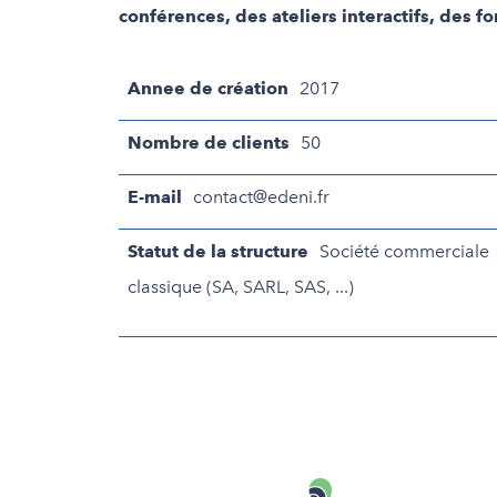
conférences, des ateliers interactifs, des
Annee de création
2017
Nombre de clients
50
E-mail
contact@edeni.fr
Statut de la structure
Société commerciale
classique (SA, SARL, SAS, ...)
Carenews,