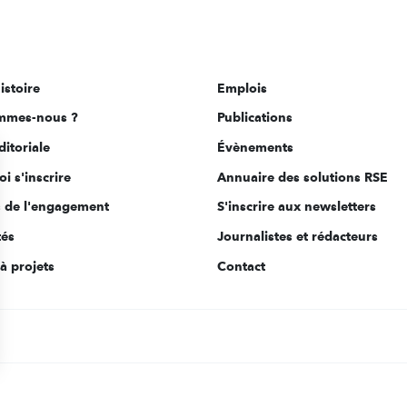
istoire
Emplois
mmes-nous ?
Publications
ditoriale
Évènements
i s'inscrire
Annuaire des solutions RSE
s de l'engagement
S'inscrire aux newsletters
tés
Journalistes et rédacteurs
à projets
Contact
s Options