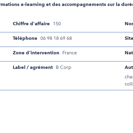
 formations e-learning et des accompagnements sur la duré
Chiffre d'affaire
150
Nom
Téléphone
06 98 18 69 68
Sit
Zone d'intervention
France
Nat
Label / agrément
B Corp
Aut
cha
col