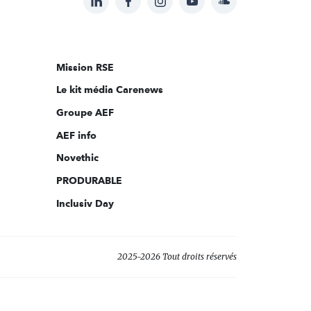
Suivez-
nous
sur:
Mission RSE
Le kit média Carenews
Groupe AEF
AEF info
Novethic
PRODURABLE
Inclusiv Day
2025-2026 Tout droits réservés