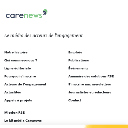
nous
Carenews,
sur:
Le
média
des
Le média
des acteurs
de l'engagement
acteurs
de
Notre histoire
Emplois
l'engagement
Qui sommes-nous ?
Publications
Ligne éditoriale
Évènements
Pourquoi s'inscrire
Annuaire des solutions RSE
Acteurs de l'engagement
S'inscrire aux newsletters
Actualités
Journalistes et rédacteurs
Appels à projets
Contact
Mission RSE
Le kit média Carenews