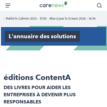
Aller
Carenews,
Menu
Rec
au
Le
contenu
média
- Publié le 2 février 2024 - 17:58 - Mise à jour le 13 mars 2026 - 14:56
principal
des
acteurs
de
L'annuaire des solutions
l'engagement
éditions ContentA
DES LIVRES POUR AIDER LES
ENTREPRISES À DEVENIR PLUS
RESPONSABLES