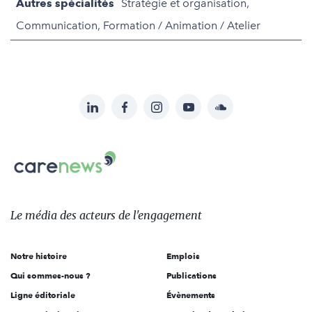
Autres spécialités
Stratégie et organisation,
Communication, Formation / Animation / Atelier
LinkedIn
Facebook
Instagram
YouTube
Soundcloud
Suivez-
nous
Carenews,
sur:
Le
média
des
Le média
des acteurs
de l'engagement
acteurs
de
Notre histoire
Emplois
l'engagement
Qui sommes-nous ?
Publications
Ligne éditoriale
Évènements