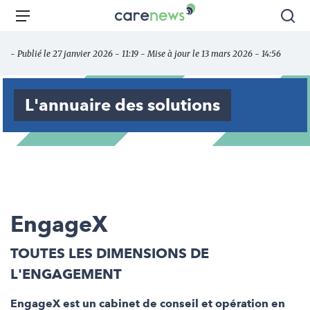
Aller
Carenews,
Menu
Rec
au
Le
contenu
média
- Publié le 27 janvier 2026 - 11:19 - Mise à jour le 13 mars 2026 - 14:56
principal
des
acteurs
de
L'annuaire des solutions
l'engagement
EngageX
TOUTES LES DIMENSIONS DE
L'ENGAGEMENT
EngageX est un cabinet de conseil et opération en