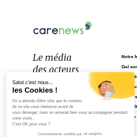
Carenews,
Le
média
des
acteurs
Le média
Notre h
de
des acteurs
Qui so
l'engagement
Ligne é
de l'engagement
Salut c'est nous...
Pourquo
les Cookies !
Acteur
On a attendu d'être sûrs que le contenu
Actuali
de ce site vous intéresse avant de
vous déranger, mais on aimerait bien vous accompagner pendant
Appels 
votre visite...
C'est OK pour vous ?
Consentements certifiés par