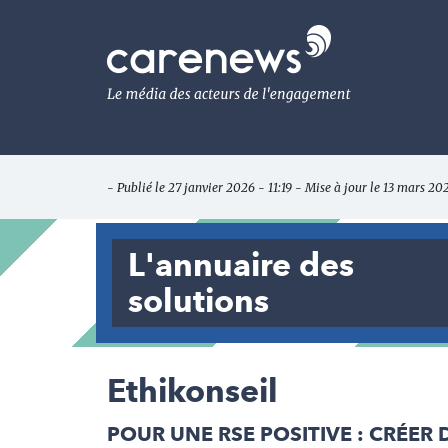
Aller
au
Carenews,
contenu
Le
principal
média
des
acteurs
de
l'engagement
- Publié le 27 janvier 2026 - 11:19 - Mise à jour le 13 mars 20
L'annuaire des
solutions
Ethikonseil
POUR UNE RSE POSITIVE : CRÉER