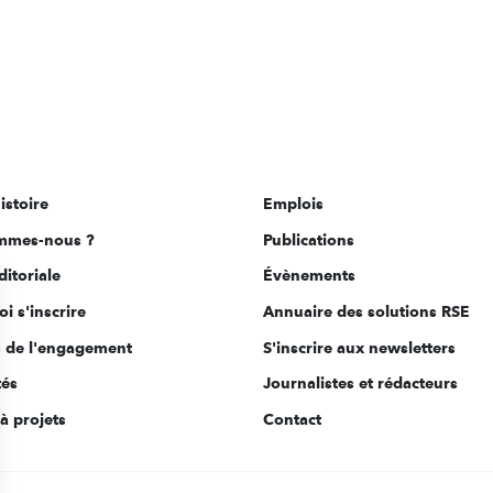
istoire
Emplois
mmes-nous ?
Publications
ditoriale
Évènements
i s'inscrire
Annuaire des solutions RSE
s de l'engagement
S'inscrire aux newsletters
tés
Journalistes et rédacteurs
à projets
Contact