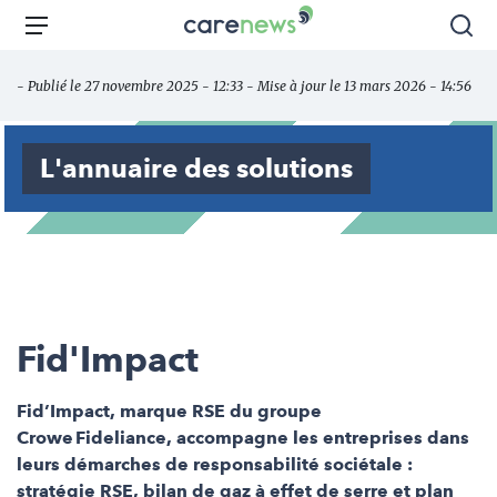
Aller
Carenews,
Menu
Rec
au
Le
contenu
média
- Publié le 27 novembre 2025 - 12:33 - Mise à jour le 13 mars 2026 - 14:56
principal
des
acteurs
de
L'annuaire des solutions
l'engagement
Fid'Impact
Fid’Impact, marque RSE du groupe
Crowe Fideliance, accompagne les entreprises dans
leurs démarches de responsabilité sociétale :
stratégie RSE, bilan de gaz à effet de serre et plan