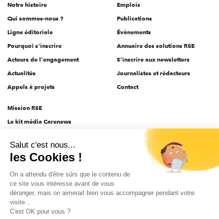
Notre histoire
Emplois
l'engagement
Qui sommes-nous ?
Publications
Ligne éditoriale
Évènements
Pourquoi s'inscrire
Annuaire des solutions RSE
Acteurs de l'engagement
S'inscrire aux newsletters
Actualités
Journalistes et rédacteurs
Appels à projets
Contact
Mission RSE
Le kit média Carenews
Groupe AEF
Salut c'est nous...
AEF info
les Cookies !
Novethic
On a attendu d'être sûrs que le contenu de
PRODURABLE
ce site vous intéresse avant de vous
Inclusiv Day
déranger, mais on aimerait bien vous accompagner pendant votre
visite...
C'est OK pour vous ?