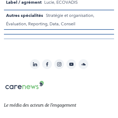
Label / agrément
Lucie, ECOVADIS
Autres spécialités
Stratégie et organisation,
Évaluation, Reporting, Data, Conseil
LinkedIn
Facebook
Instagram
YouTube
Soundcloud
Suivez-
nous
Carenews,
sur:
Le
média
des
Le média
des acteurs
de l'engagement
acteurs
de