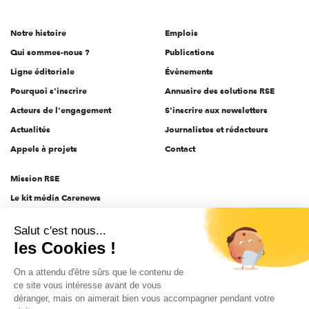
acteurs
de
Notre histoire
Emplois
l'engagement
Qui sommes-nous ?
Publications
Ligne éditoriale
Évènements
Pourquoi s'inscrire
Annuaire des solutions RSE
Acteurs de l'engagement
S'inscrire aux newsletters
Actualités
Journalistes et rédacteurs
Appels à projets
Contact
Mission RSE
Le kit média Carenews
Groupe AEF
Salut c'est nous...
AEF info
les Cookies !
Novethic
On a attendu d'être sûrs que le contenu de
PRODURABLE
ce site vous intéresse avant de vous
Inclusiv Day
déranger, mais on aimerait bien vous accompagner pendant votre