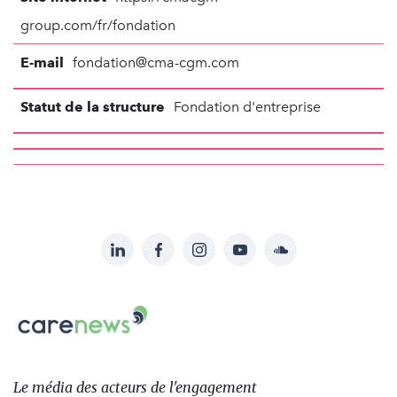
group.com/fr/fondation
E-mail
fondation@cma-cgm.com
Statut de la structure
Fondation d'entreprise
LinkedIn
Facebook
Instagram
YouTube
Soundcloud
Suivez-
nous
Carenews,
sur:
Le
média
des
Le média
des acteurs
de l'engagement