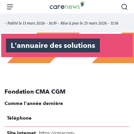
Aller
Carenews,
Menu
Rec
au
Le
contenu
média
- Publié le 13 mars 2026 - 16:19 - Mise à jour le 25 mars 2026 - 11:36
principal
des
acteurs
de
L'annuaire des solutions
l'engagement
Fondation CMA CGM
Comme l'année dernière
Téléphone
Site internet
https://cmacgm-