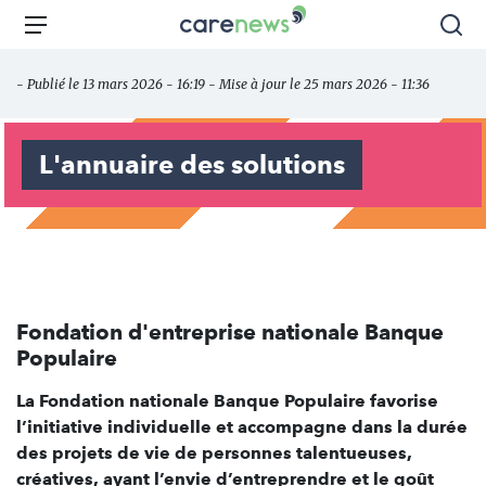
Aller
Carenews,
Menu
Rec
au
Le
contenu
média
- Publié le 13 mars 2026 - 16:19 - Mise à jour le 25 mars 2026 - 11:36
principal
des
acteurs
de
L'annuaire des solutions
l'engagement
Fondation d'entreprise nationale Banque
Populaire
La Fondation nationale Banque Populaire favorise
l’initiative individuelle et accompagne dans la durée
des projets de vie de personnes talentueuses,
créatives, ayant l’envie d’entreprendre et le goût