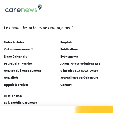
Carenews,
sur:
Le
média
des
Le média
des acteurs
de l'engagement
acteurs
de
Notre histoire
Emplois
l'engagement
Qui sommes-nous ?
Publications
Ligne éditoriale
Évènements
Pourquoi s'inscrire
Annuaire des solutions RSE
Acteurs de l'engagement
S'inscrire aux newsletters
Actualités
Journalistes et rédacteurs
Appels à projets
Contact
Mission RSE
Le kit média Carenews
Groupe AEF