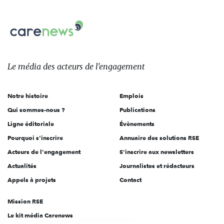
nous
Carenews,
sur:
Le
média
des
Le média
des acteurs
de l'engagement
acteurs
de
Notre histoire
Emplois
l'engagement
Qui sommes-nous ?
Publications
Ligne éditoriale
Évènements
Pourquoi s'inscrire
Annuaire des solutions RSE
Acteurs de l'engagement
S'inscrire aux newsletters
Actualités
Journalistes et rédacteurs
Appels à projets
Contact
Mission RSE
Le kit média Carenews