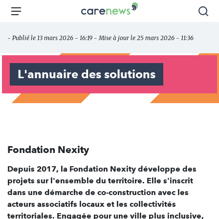
Aller
Carenews,
Menu
Rec
au
Le
contenu
média
- Publié le 13 mars 2026 - 16:19 - Mise à jour le 25 mars 2026 - 11:36
principal
des
acteurs
de
L'annuaire des solutions
l'engagement
Fondation Nexity
Depuis 2017, la Fondation Nexity développe des
projets sur l'ensemble du territoire. Elle s'inscrit
dans une démarche de co-construction avec les
acteurs associatifs locaux et les collectivités
territoriales. Engagée pour une ville plus inclusive,